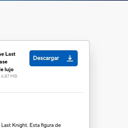
he Last
Descargar
lase
e lujo
:
6.87 MB
e Last Knight. Esta figura de