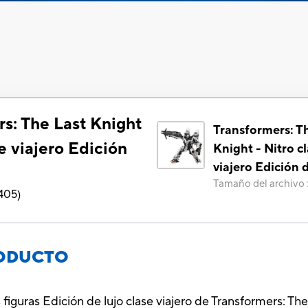
s: The Last Knight
Transformers: T
se viajero Edición
Knight - Nitro c
viajero Edición d
Tamaño del archivo
405
)
RODUCTO
s figuras Edición de lujo clase viajero de Transformers: Th