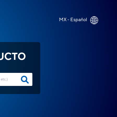
MX - Español
UCTO