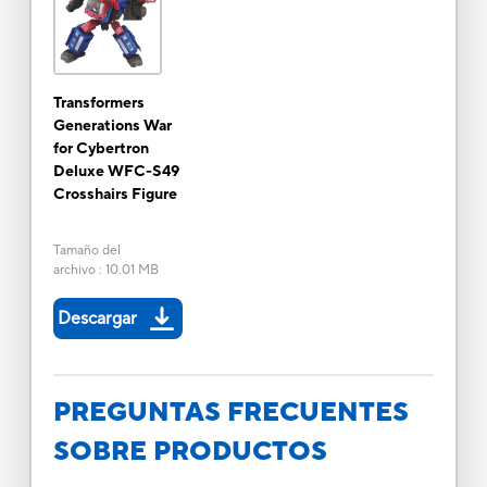
Transformers
Generations War
for Cybertron
Deluxe WFC-S49
Crosshairs Figure
Tamaño del
archivo
:
10.01 MB
Descargar
PREGUNTAS FRECUENTES
SOBRE PRODUCTOS