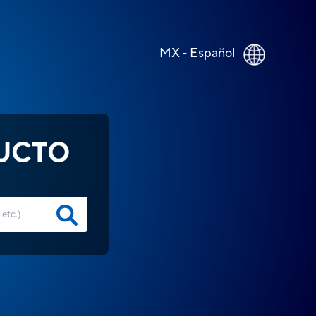
MX - Español
UCTO