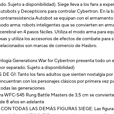
o. Sujeto a disponibilidad). Siege lleva a los fans a exper
Autobots y Decepticons para controlar Cybertron. En la ba
a contrarresistencia Autobot se equipan con el armament
modo arma: robots inteligentes que se convierten en ar
o cerebral en 4 pasos fáciles. Utiliza el modo arma para eq
s y utiliza los accesorios de efectos de combate para s
 relacionados son marcas de comercio de Hasbro.
gía Generations War for Cybertron presenta todo un ec
or separado. Sujeto a disponibilidad)
 Tanto los fans adultos que sienten nostalgia por la
encuentran con los personajes clásicos por primera vez 
todas las generaciones
C-S45 Rung Battle Masters de 3,5 cm se convierte en
s de 8 años en adelante
 TODAS LAS DEMÁS FIGURAS SIEGE: Las figuras Sieg