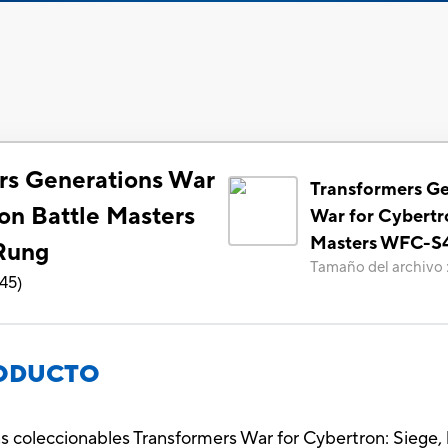
rs Generations War
Transformers Ge
on Battle Masters
War for Cybertr
Masters WFC-S
Rung
Tamaño del archivo
145
)
RODUCTO
as coleccionables Transformers War for Cybertron: Siege,