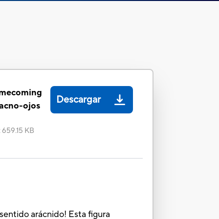
omecoming
Descargar
acno-ojos
:
659.15 KB
sentido arácnido! Esta figura