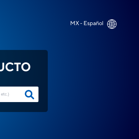
MX - Español
UCTO