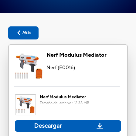
Atrás
Nerf Modulus Mediator
Nerf
(
E0016
)
Nerf Modulus Mediator
Tamaño del archivo
:
12.38 MB
Descargar