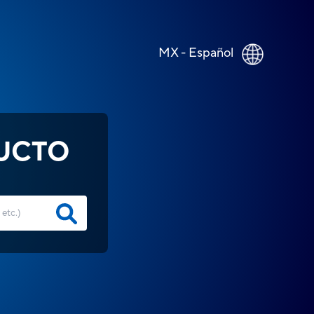
MX - Español
UCTO