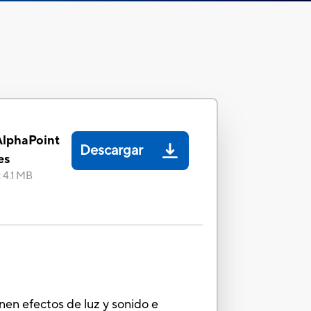
AlphaPoint
Descargar
es
:
4.1 MB
enen efectos de luz y sonido e