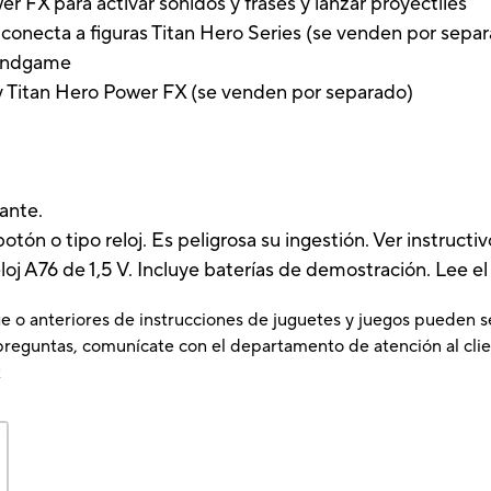
r FX para activar sonidos y frases y lanzar proyectiles
 conecta a figuras Titan Hero Series (se venden por sepa
: Endgame
s y Titan Hero Power FX (se venden por separado)
ante.
n o tipo reloj. Es peligrosa su ingestión. Ver instructiv
eloj A76 de 1,5 V. Incluye baterías de demostración. Lee el
e o anteriores de instrucciones de juguetes y juegos pueden s
preguntas, comunícate con el departamento de atención al clie
x