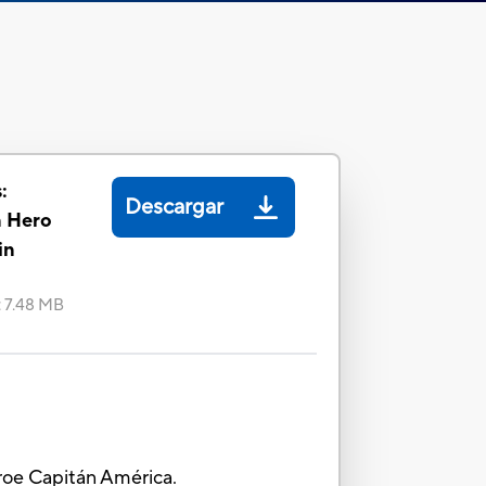
:
Descargar
n Hero
in
:
7.48 MB
éroe Capitán América.