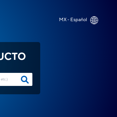
MX - Español
UCTO