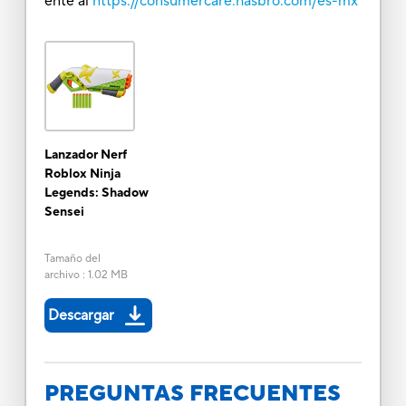
ente al
https://consumercare.hasbro.com/es-mx
Lanzador Nerf
Roblox Ninja
Legends: Shadow
Sensei
Tamaño del
archivo
:
1.02 MB
Descargar
PREGUNTAS FRECUENTES