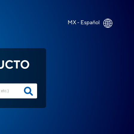
MX - Español
UCTO