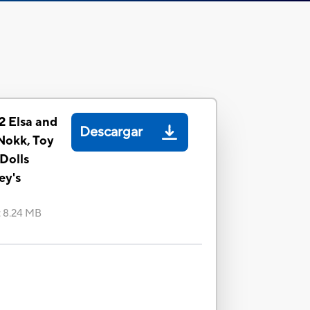
2 Elsa and
Descargar
Nokk, Toy
 Dolls
ey's
:
8.24 MB