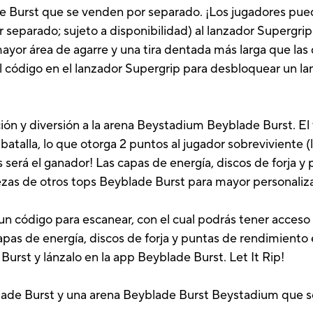
de Burst que se venden por separado. ¡Los jugadores pu
r separado; sujeto a disponibilidad) al lanzador Supergri
yor área de agarre y una tira dentada más larga que las 
l código en el lanzador Supergrip para desbloquear un la
ción y diversión a la arena Beystadium Beyblade Burst. 
batalla, lo que otorga 2 puntos al jugador sobreviviente (l
 será el ganador! Las capas de energía, discos de forja 
ezas de otros tops Beyblade Burst para mayor personaliz
n código para escanear, con el cual podrás tener acceso
pas de energía, discos de forja y puntas de rendimiento e
urst y lánzalo en la app Beyblade Burst. Let It Rip!
lade Burst y una arena Beyblade Burst Beystadium que s