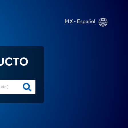
MX - Español
UCTO