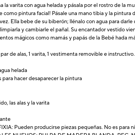
a la varita con agua helada y pásala por el rostro de la mu
e como pintura facial! Pásale una mano tibia y la pintur
a vez. Ella bebe de su biberón; llénalo con agua para darl
limpiarla y cambiarle el pañal. Su encantador vestido vi
omentos mágicos como mamás y papás de la Bebé hada má
 par de alas, 1 varita, 1 vestimenta removible e instructivo.
 agua helada
as para hacer desaparecer la pintura
l
o, las alas y la varita
lante
: Pueden producirse piezas pequeñas. No es para ni