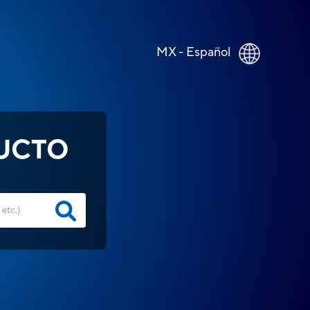
MX - Español
UCTO