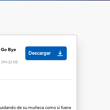
y Go Bye
Descargar
:
394.22 KB
á cuidando de su muñeca como si fuera