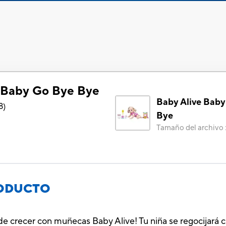
 Baby Go Bye Bye
Baby Alive Bab
8
)
Bye
Tamaño del archivo
RODUCTO
ón de crecer con muñecas Baby Alive! Tu niña se regocijar