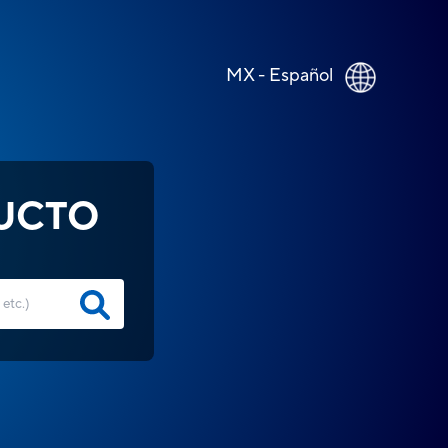
MX - Español
UCTO