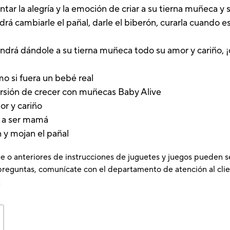
r la alegría y la emoción de criar a su tierna muñeca y
á cambiarle el pañal, darle el biberón, curarla cuando e
tendrá dándole a su tierna muñeca todo su amor y cariño
o si fuera un bebé real
ersión de crecer con muñecas Baby Alive
or y cariño
o a ser mamá
y mojan el pañal
e o anteriores de instrucciones de juguetes y juegos pueden s
preguntas, comunícate con el departamento de atención al clie
x