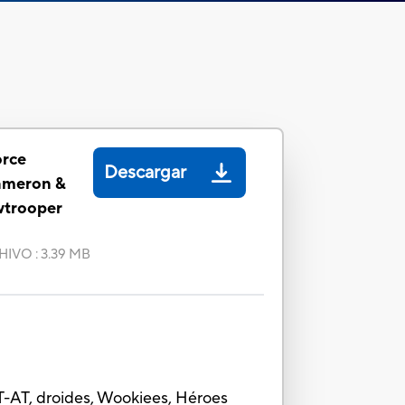
orce
Descargar
ameron &
wtrooper
HIVO
:
3.39 MB
AT-AT, droides, Wookiees, Héroes