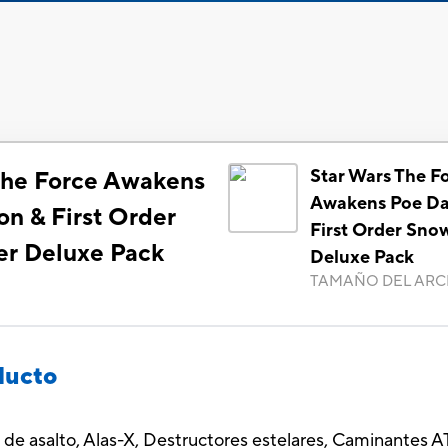
Star Wars The F
The Force Awakens
Awakens Poe D
n & First Order
First Order Sno
r Deluxe Pack
Deluxe Pack
TAMAÑO DEL ARC
)
ducto
s de asalto, Alas-X, Destructores estelares, Caminantes 