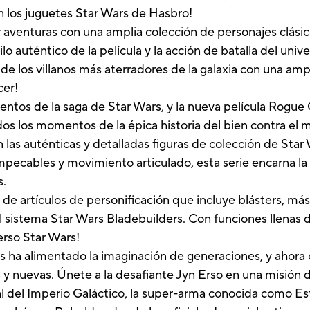
n los juguetes Star Wars de Hasbro!
vir aventuras con una amplia colección de personajes clásic
ilo auténtico de la película y la acción de batalla del un
e los villanos más aterradores de la galaxia con una ampl
cer!
tos de la saga de Star Wars, y la nueva película Rogue 
dos los momentos de la épica historia del bien contra el m
las auténticas y detalladas figuras de colección de Star 
mpecables y movimiento articulado, esta serie encarna la 
s.
 de artículos de personificación que incluye blásters, más
 sistema Star Wars Bladebuilders. Con funciones llenas d
erso Star Wars!
s ha alimentado la imaginación de generaciones, y ahora e
s y nuevas. Únete a la desafiante Jyn Erso en una misión d
al del Imperio Galáctico, la super-arma conocida como Est