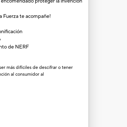
en encomendado proteger la invención
 la Fuerza te acompañe!
onificación
o
iento de NERF
r más difíciles de descifrar o tener
ción al consumidor al