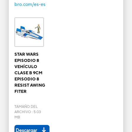
bro.com/es-es
STAR WARS
EPISODIO 8
VEHÍCULO
CLASE B 9CM
EPISODIO 8
RESIST AWING
FITER
TAMAÑO DEL
ARCHIVO
:
5.03
MB
Descargar