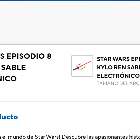
S EPISODIO 8
STAR WARS EP
 SABLE
KYLO REN SAB
ELECTRÓNICO
NICO
TAMAÑO DEL ARC
ducto
en el mundo de Star Wars! Descubre las apasionantes histo