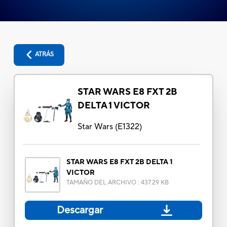
ATRÁS
STAR WARS E8 FXT 2B
DELTA 1 VICTOR
Star Wars
(
E1322
)
STAR WARS E8 FXT 2B DELTA 1
VICTOR
TAMAÑO DEL ARCHIVO
:
437.29 KB
Descargar