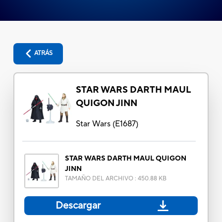
ATRÁS
STAR WARS DARTH MAUL
QUIGON JINN
Star Wars
(
E1687
)
STAR WARS DARTH MAUL QUIGON
JINN
TAMAÑO DEL ARCHIVO
:
450.88 KB
Descargar