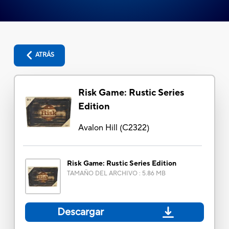
ATRÁS
Risk Game: Rustic Series
Edition
Avalon Hill
(
C2322
)
Risk Game: Rustic Series Edition
TAMAÑO DEL ARCHIVO
:
5.86 MB
Descargar