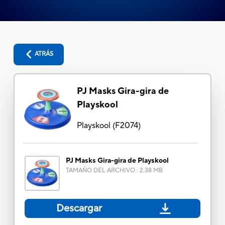
ATRÁS
PJ Masks Gira-gira de
Playskool
Playskool
(
F2074
)
PJ Masks Gira-gira de Playskool
TAMAÑO DEL ARCHIVO
:
2.38 MB
Descargar