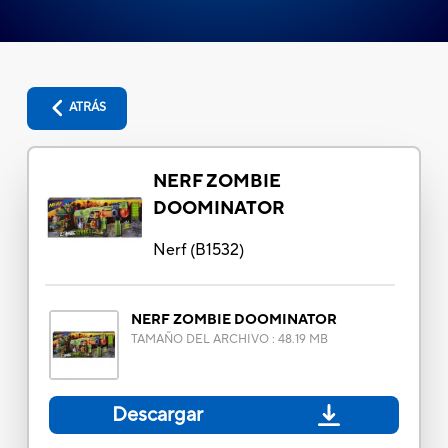
ATRÁS
NERF ZOMBIE
DOOMINATOR
Nerf
(
B1532
)
NERF ZOMBIE DOOMINATOR
TAMAÑO DEL ARCHIVO
:
48.19 MB
Descargar