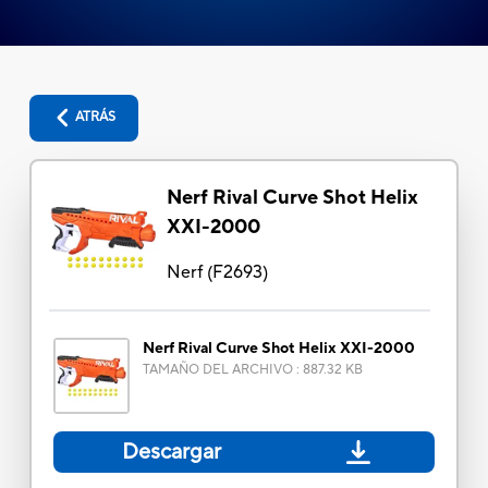
ATRÁS
Nerf Rival Curve Shot Helix
XXI-2000
Nerf
(
F2693
)
Nerf Rival Curve Shot Helix XXI-2000
TAMAÑO DEL ARCHIVO
:
887.32 KB
Descargar