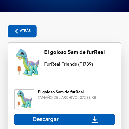
ATRÁS
El goloso Sam de furReal
FurReal Friends
(
F1739
)
El goloso Sam de furReal
TAMAÑO DEL ARCHIVO
:
272.33 KB
Descargar