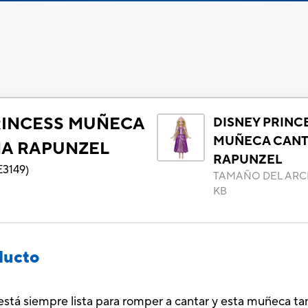
RINCESS MUÑECA
DISNEY PRINC
MUÑECA CANT
A RAPUNZEL
RAPUNZEL
E3149
)
TAMAÑO DEL ARC
KB
ducto
tá siempre lista para romper a cantar y esta muñeca tam