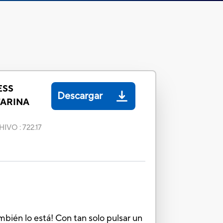
ESS
Descargar
ARINA
HIVO
:
722.17
bién lo está! Con tan solo pulsar un