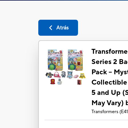
Atrás
Transforme
Series 2 B
Pack – Myst
Collectible
5 and Up (S
May Vary) 
Transformers
(
E4