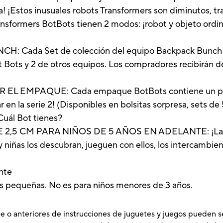
a! ¡Estos inusuales robots Transformers son diminutos, t
sformers BotBots tienen 2 modos: ¡robot y objeto ordinar
ada Set de colección del equipo Backpack Bunch incl
 Bots y 2 de otros equipos. Los compradores recibirán de
L EMPAQUE: Cada empaque BotBots contiene un person
 en la serie 2! (Disponibles en bolsitas sorpresa, sets de
Cuál Bot tienes?
 CM PARA NIÑOS DE 5 AÑOS EN ADELANTE: ¡Las fig
y niñas los descubran, jueguen con ellos, los intercambie
nte
zas pequeñas. No es para niños menores de 3 años.
e o anteriores de instrucciones de juguetes y juegos pueden s