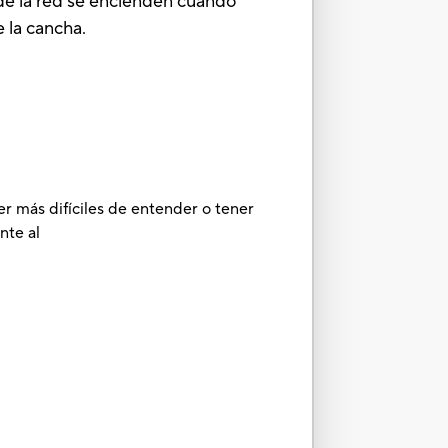
de la red se encienden cuando
 la cancha.
er más difíciles de entender o tener
nte al