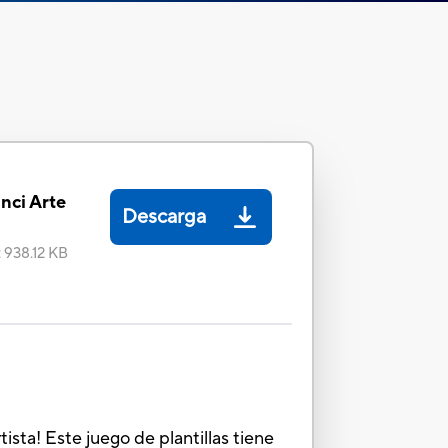
nci Arte
Descarga
:
938.12 KB
ista! Este juego de plantillas tiene