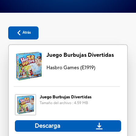
Atrás
Juego Burbujas Divertidas
Hasbro Games
(
E1919
)
Juego Burbujas Divertidas
Tamaño del archivo
:
4.59 MB
Descarga