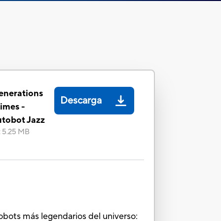
enerations
Descarga
rimes -
Autobot Jazz
:
5.25 MB
robots más legendarios del universo: