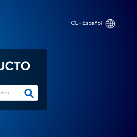
CL - Español
UCTO