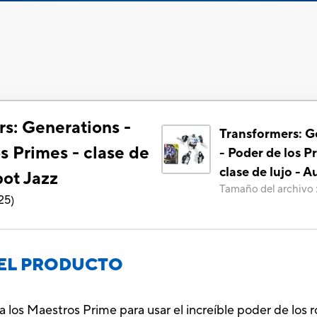
s: Generations -
Transformers: G
s Primes - clase de
- Poder de los P
clase de lujo - 
bot Jazz
Tamaño del archivo
25
)
EL PRODUCTO
a los Maestros Prime para usar el increíble poder de los 