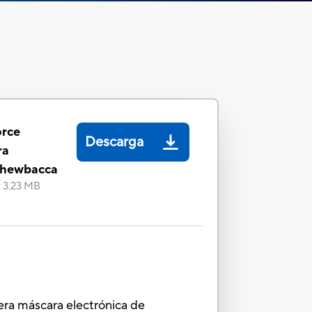
orce
Descarga
ra
 Chewbacca
:
3.23 MB
imera máscara electrónica de