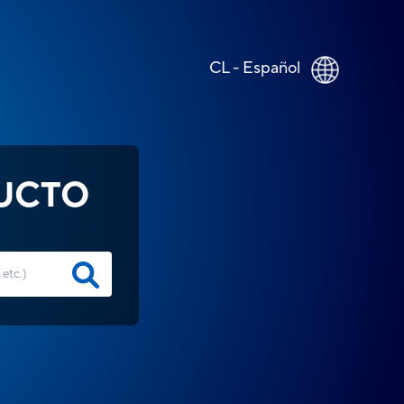
CL - Español
UCTO