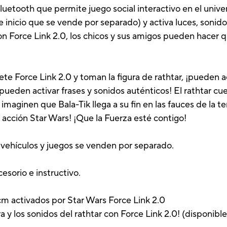
uetooth que permite juego social interactivo en el unive
e inicio que se vende por separado) y activa luces, sonidos
Con Force Link 2.0, los chicos y sus amigos pueden hacer 
te Force Link 2.0 y toman la figura de rathtar, ¡pueden ac
pueden activar frases y sonidos auténticos! El rathtar cu
imaginen que Bala-Tik llega a su fin en las fauces de la t
la acción Star Wars! ¡Que la Fuerza esté contigo!
s, vehículos y juegos se venden por separado.
cesorio e instructivo.
 cm activados por Star Wars Force Link 2.0
ura y los sonidos del rathtar con Force Link 2.0! (disponibl