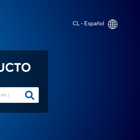
CL - Español
UCTO