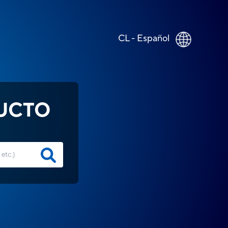
CL - Español
UCTO