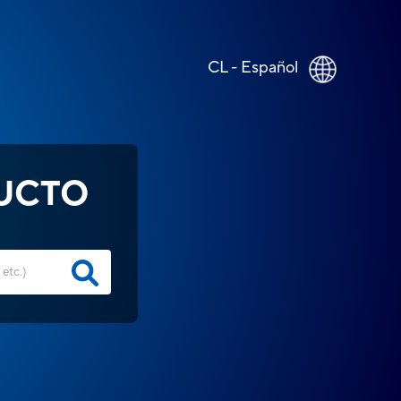
CL - Español
UCTO