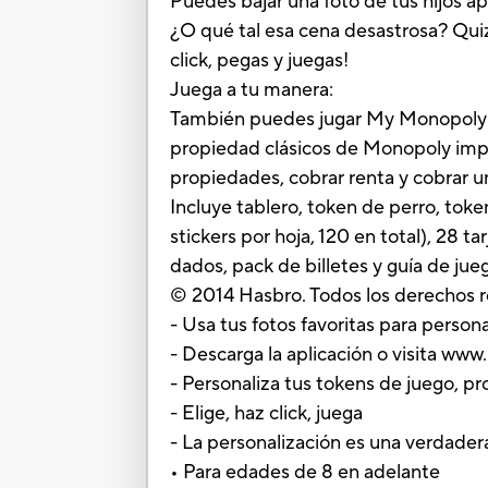
Puedes bajar una foto de tus hijos a
¿O qué tal esa cena desastrosa? Quiz
click, pegas y juegas!
Juega a tu manera:
También puedes jugar My Monopoly de
propiedad clásicos de Monopoly impr
propiedades, cobrar renta y cobrar un
Incluye tablero, token de perro, toke
stickers por hoja, 120 en total), 28 ta
dados, pack de billetes y guía de jue
© 2014 Hasbro. Todos los derechos 
- Usa tus fotos favoritas para perso
- Descarga la aplicación o visita 
- Personaliza tus tokens de juego, p
- Elige, haz click, juega
- La personalización es una verdader
• Para edades de 8 en adelante