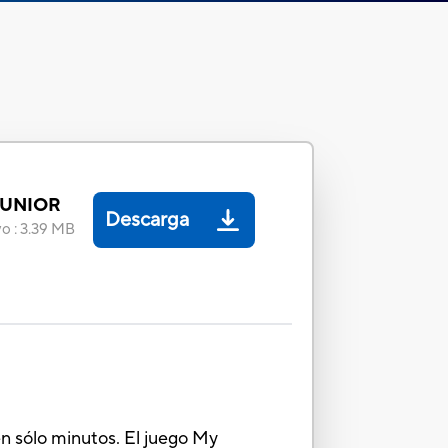
JUNIOR
Descarga
vo
:
3.39 MB
n sólo minutos. El juego My