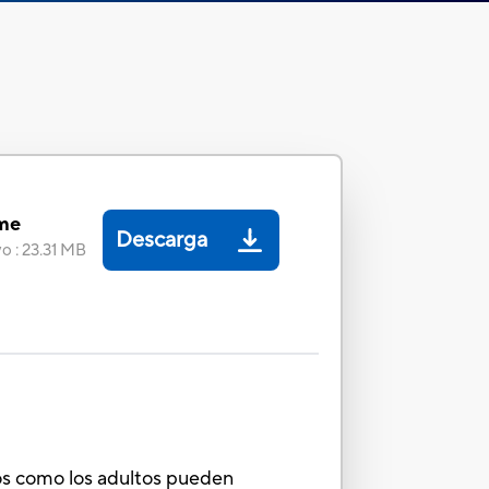
me
Descarga
vo
:
23.31 MB
cos como los adultos pueden