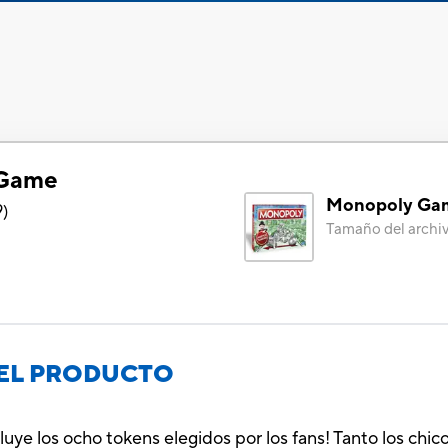
 Game
Monopoly Ga
9
)
Tamaño del archi
EL PRODUCTO
luye los ocho tokens elegidos por los fans! Tanto los chi