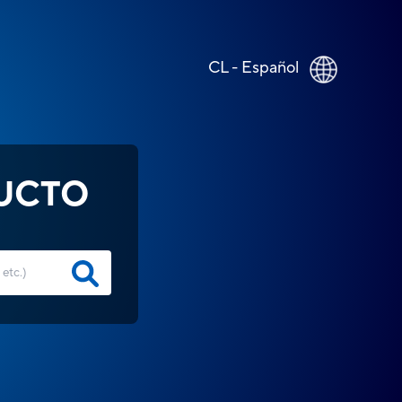
CL - Español
UCTO