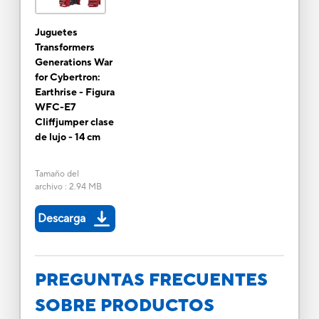
Juguetes
Transformers
Generations War
for Cybertron:
Earthrise - Figura
WFC-E7
Cliffjumper clase
de lujo - 14 cm
Tamaño del
archivo
:
2.94 MB
Descarga
PREGUNTAS FRECUENTES
SOBRE PRODUCTOS