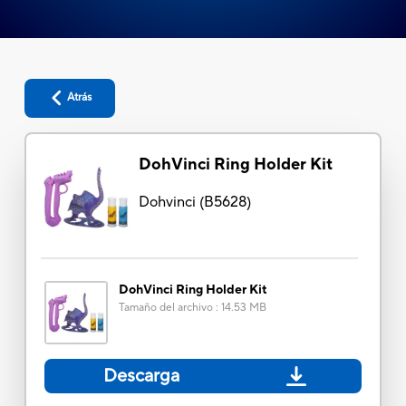
Atrás
DohVinci Ring Holder Kit
Dohvinci
(
B5628
)
DohVinci Ring Holder Kit
Tamaño del archivo
:
14.53 MB
Descarga