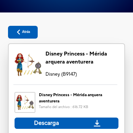
Atrás
Disney Princess - Mérida
arquera aventurera
Disney
(
B9147
)
Disney Princess - Mérida arquera
aventurera
Tamaño del archivo
:
616.72 KB
Descarga