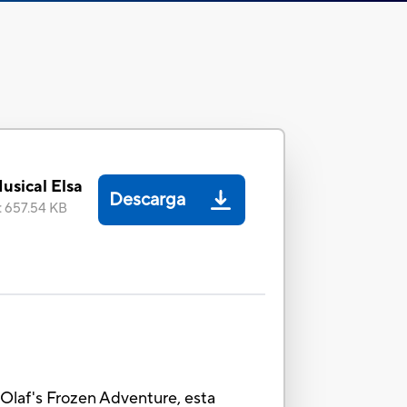
usical Elsa
Descarga
:
657.54 KB
, Olaf's Frozen Adventure, esta