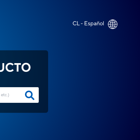
CL - Español
UCTO