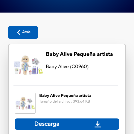
Atrás
Baby Alive Pequeña artista
Baby Alive
(
C0960
)
Baby Alive Pequeña artista
Tamaño del archivo
:
393.64 KB
Descarga