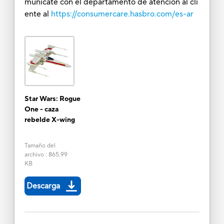
munícate con el departamento de atención al cli
ente al
https://consumercare.hasbro.com/es-ar
Star Wars: Rogue
One - caza
rebelde X-wing
Tamaño del
archivo
:
865.99
KB
Descarga