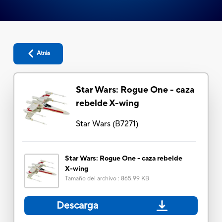
Atrás
Star Wars: Rogue One - caza
rebelde X-wing
Star Wars
(
B7271
)
Star Wars: Rogue One - caza rebelde
X-wing
Tamaño del archivo
:
865.99 KB
Descarga