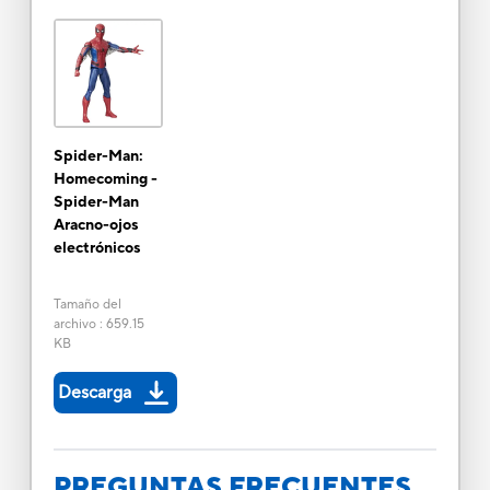
Spider-Man:
Homecoming -
Spider-Man
Aracno-ojos
electrónicos
Tamaño del
archivo
:
659.15
KB
Descarga
PREGUNTAS FRECUENTES