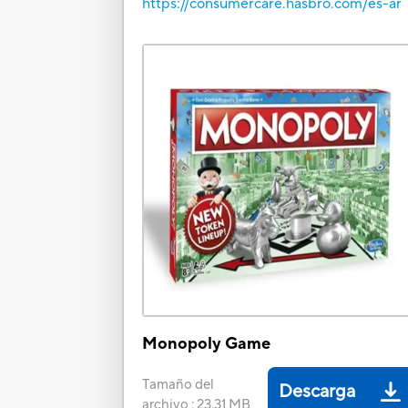
https://consumercare.hasbro.com/es-ar
Monopoly Game
Tamaño del
Descarga
archivo
:
23.31 MB