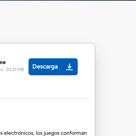
me
Descarga
vo
:
23.31 MB
os electrónicos, los juegos conforman