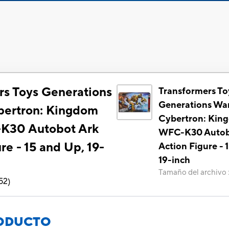
rs Toys Generations
Transformers To
Generations War
bertron: Kingdom
Cybertron: Kin
-K30 Autobot Ark
WFC-K30 Autob
re - 15 and Up, 19-
Action Figure - 
19-inch
Tamaño del archivo
52
)
RODUCTO