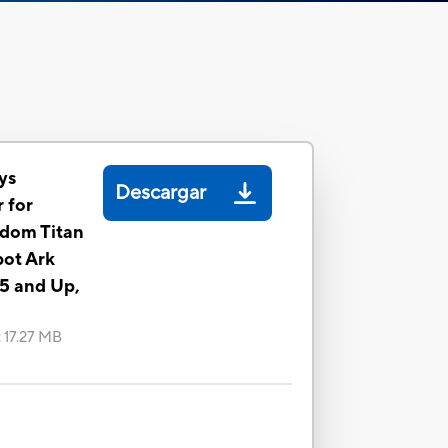
ys
Descargar
 for
gdom Titan
ot Ark
15 and Up,
:
17.27 MB