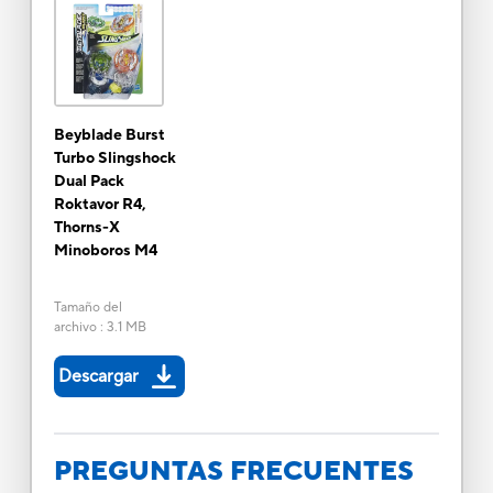
Beyblade Burst
Turbo Slingshock
Dual Pack
Roktavor R4,
Thorns-X
Minoboros M4
Tamaño del
archivo
:
3.1 MB
Descargar
PREGUNTAS FRECUENTES