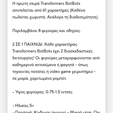
Η πρώτη σειρά Transformers BotBots
αποτελείται από 61 χαρακτήρες (Καθένα
πωλείται χωριστά. Ανάλογα τη διαθεσιμότητα).
Περιλαμβάνει 8 φιγούρες και οδηγίες.
2 ΣΕ 1 ΠΑΙΧΝΙΔΙ: Κάθε χαρακτήρας
Transformers BotBots έχει 2 διασκεδαστικές
λειτουργίες! Οι φιγούρες μεταμορφώνονται από
καθημερινά αντικείμενα ή φαγητά – όπως
τηγανιτές πατάτες ή video game χειριστήριο –
σε μικρά, χαριτωμένα ρομπότ.
• Ύψος φιγούρας: 0.75-1.5 ίντσες
• Ηλικίες 5+
• Προσοχή: Κίνδυνος πνιγμού – Μικρά μέρη. Όχι