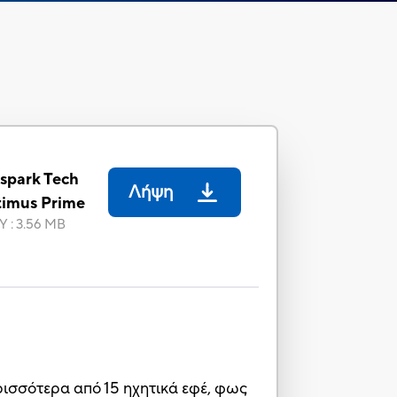
lspark Tech
Λήψη
timus Prime
Υ
:
3.56 MB
ερισσότερα από 15 ηχητικά εφέ, φως