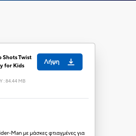
 Shots Twist
Λήψη
y for Kids
Υ
:
84.44 MB
ider-Man με μάσκες φτιαγμένες για