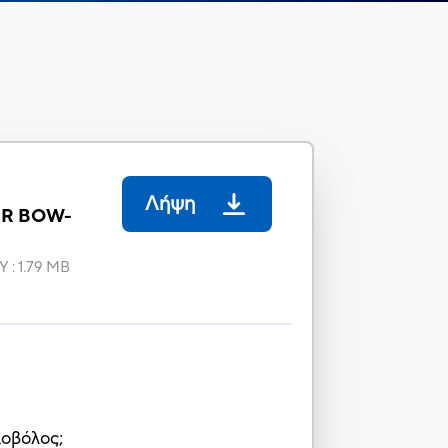
Λήψη
R BOW-
Υ
:
1.79 MB
ξοβόλος;