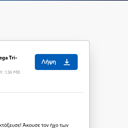
ega Tri-
Λήψη
Υ
:
1.36 MB
 εκτόξευσε! Άκουσε τον ήχο των