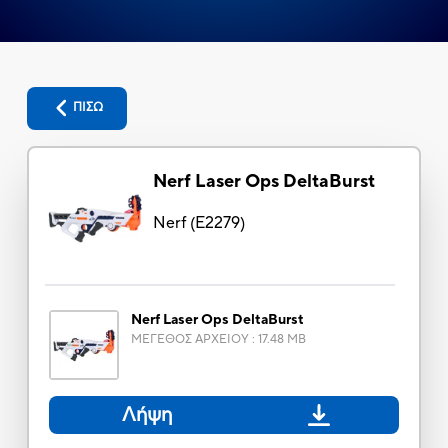
ΠΙΣΩ
Nerf Laser Ops DeltaBurst
Nerf
(
E2279
)
Nerf Laser Ops DeltaBurst
ΜΕΓΕΘΟΣ ΑΡΧΕΙΟΥ
:
17.48 MB
Λήψη