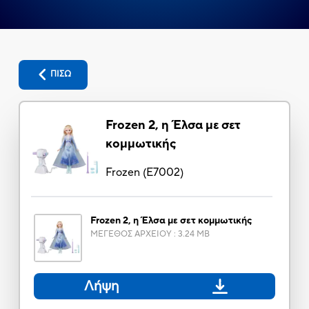
ΠΙΣΩ
Frozen 2, η Έλσα με σετ
κομμωτικής
Frozen
(
E7002
)
Frozen 2, η Έλσα με σετ κομμωτικής
ΜΕΓΕΘΟΣ ΑΡΧΕΙΟΥ
:
3.24 MB
Λήψη