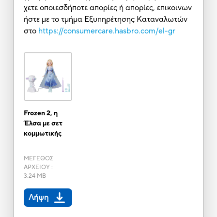
χετε οποιεσδήποτε απορίες ή απορίες, επικοινων
ήστε με το τμήμα Εξυπηρέτησης Καταναλωτών
στο
https://consumercare.hasbro.com/el-gr
Frozen 2, η
Έλσα με σετ
κομμωτικής
ΜΕΓΕΘΟΣ
ΑΡΧΕΙΟΥ
:
3.24 MB
Λήψη