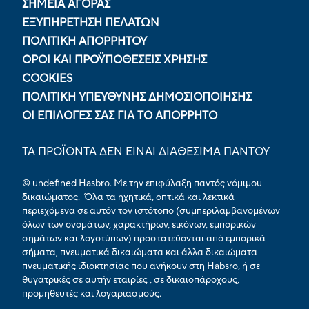
ΣΗΜΕΙΑ ΑΓΟΡΑΣ
ΕΞΥΠΗΡΕΤΗΣΗ ΠΕΛΑΤΩΝ
ΠΟΛΙΤΙΚΉ ΑΠΟΡΡΉΤΟΥ
ΟΡΟΙ ΚΑΙ ΠΡΟΫΠΟΘΕΣΕΙΣ ΧΡΗΣΗΣ
COOKIES
ΠΟΛΙΤΙΚΉ ΥΠΕΎΘΥΝΗΣ ΔΗΜΟΣΙΟΠΟΊΗΣΗΣ
ΟΙ ΕΠΙΛΟΓΈΣ ΣΑΣ ΓΙΑ ΤΟ ΑΠΌΡΡΗΤΟ
ΤΑ ΠΡΟΪΟΝΤΑ ΔΕΝ ΕΙΝΑΙ ΔΙΑΘΕΣΙΜΑ ΠΑΝΤΟΥ
© undefined Hasbro. Με την επιφύλαξη παντός νόμιμου
δικαιώματος. Όλα τα ηχητικά, οπτικά και λεκτικά
περιεχόμενα σε αυτόν τον ιστότοπο (συμπεριλαμβανομένων
όλων των ονομάτων, χαρακτήρων, εικόνων, εμπορικών
σημάτων και λογοτύπων) προστατεύονται από εμπορικά
σήματα, πνευματικά δικαιώματα και άλλα δικαιώματα
πνευματικής ιδιοκτησίας που ανήκουν στη Habsro, ή σε
θυγατρικές σε αυτήν εταιρίες , σε δικαιοπάροχους,
προμηθευτές και λογαριασμούς.